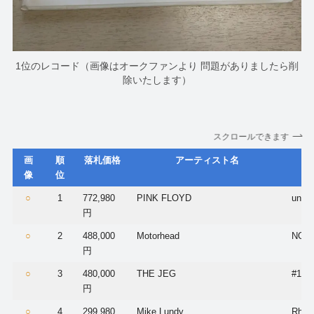
1位のレコード（画像はオークファンより 問題がありましたら削
除いたします）
スクロールできます
画
順
落札価格
アーティスト名
像
位
○
1
772,980
PINK FLOYD
untit
円
○
2
488,000
Motorhead
NO S
円
○
3
480,000
THE JEG
#1
円
○
4
299,980
Mike Lundy
Rhyth