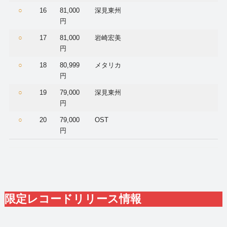
○
16
81,000
深見東州
円
○
17
81,000
岩崎宏美
円
○
18
80,999
メタリカ
円
○
19
79,000
深見東州
円
○
20
79,000
OST
円
限定レコードリリース情報