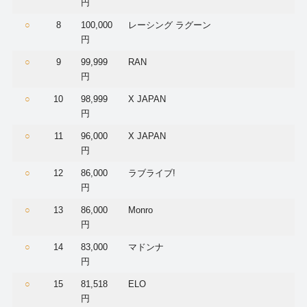
円
○
8
100,000
レーシング ラグーン
円
○
9
99,999
RAN
円
○
10
98,999
X JAPAN
円
○
11
96,000
X JAPAN
円
○
12
86,000
ラブライブ!
円
○
13
86,000
Monro
円
○
14
83,000
マドンナ
円
○
15
81,518
ELO
円