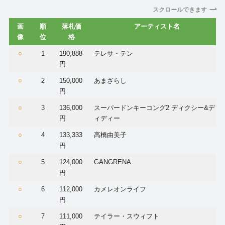
スクロールできます
画
順
落札価
アーティスト名
像
位
格
○
1
190,888
テレサ・テン
円
○
2
150,000
あまざらし
円
○
3
136,000
スーパードンキーコング2 ディクシー&デ
円
ィディー
○
4
133,333
高橋由美子
円
○
5
124,000
GANGRENA
円
○
6
112,000
カメレオンライフ
円
○
7
111,000
テイラー・スウィフト