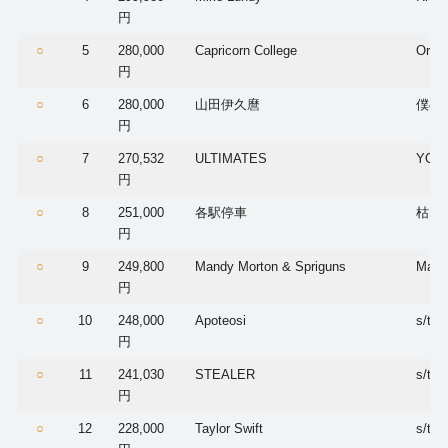
円
○
5
280,000
Capricorn College
Orfeo
円
○
6
280,000
山田伊久麿
僕の
円
○
7
270,532
ULTIMATES
YOU’
円
○
8
251,000
各駅停車
枯山
円
○
9
249,800
Mandy Morton & Spriguns
Magi
円
○
10
248,000
Apoteosi
s/t
円
○
11
241,030
STEALER
s/t
円
○
12
228,000
Taylor Swift
s/t