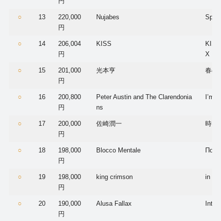
円
○
13
220,000
Nujabes
Spiri
円
○
14
206,004
KISS
KISS
円
X
○
15
201,000
光本亨
春の
円
○
16
200,800
Peter Austin and The Clarendonia
I’m S
円
ns
○
17
200,000
佐崎潤一
時は
円
○
18
198,000
Blocco Mentale
Ποα
円
○
19
198,000
king crimson
in Th
円
○
20
190,000
Alusa Fallax
Intor
円