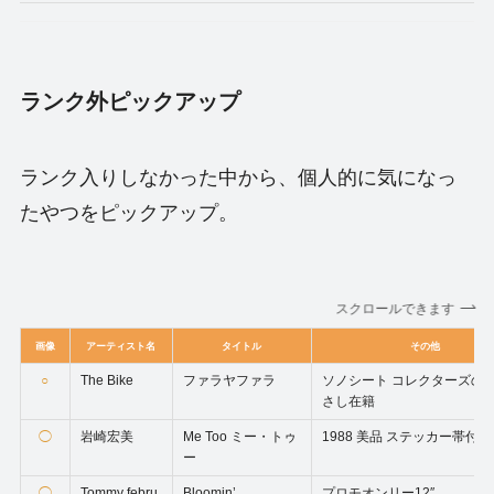
ランク外ピックアップ
ランク入りしなかった中から、個人的に気になっ
たやつをピックアップ。
スクロールできます
画像
アーティスト名
タイトル
その他
○
The Bike
ファラヤファラ
ソノシート コレクターズの
さし在籍
◯
岩崎宏美
Me Too ミー・トゥ
1988 美品 ステッカー帯付
ー
◯
Tommy febru
Bloomin’
プロモオンリー12″