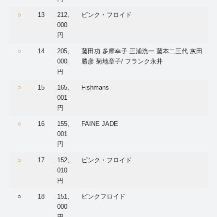
○
13
212,
ピンク・フロイド
000
円
○
14
205,
藤田功 多摩幸子 三浦洸一 藤本二三代 灰田
000
勝彦 菊地章子/ フランク永井
円
○
15
165,
Fishmans
001
円
○
16
155,
FAINE JADE
001
円
○
17
152,
ピンク・フロイド
010
円
○
18
151,
ピンクフロイド
000
円