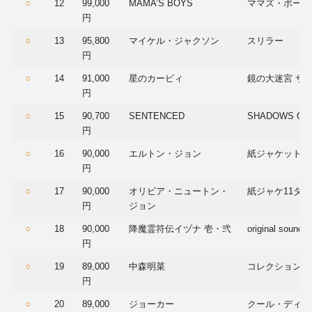
○
12
99,000
MAMA’S BOYS
ママズ・ボーイ
円
○
13
95,800
マイケル・ジャクソン
スリラー
円
○
14
91,000
星のカービィ
鏡の大迷宮 サ
円
○
15
90,700
SENTENCED
SHADOWS OF 
円
○
16
90,000
エルトン・ジョン
紙ジャケット1
円
○
17
90,000
オリビア・ニュートン・
紙ジャケ11タ
円
ジョン
○
18
90,000
降魔霊符伝イヅナ 壱・弐
original sound t
円
○
19
89,000
中森明菜
コレクション 198
円
○
20
89,000
ジョーカー
クール・ディー