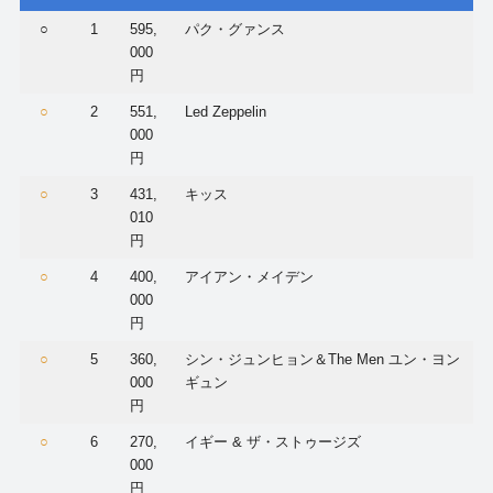
○
1
595,
パク・グァンス
000
円
○
2
551,
Led Zeppelin
000
円
○
3
431,
キッス
010
円
○
4
400,
アイアン・メイデン
000
円
○
5
360,
シン・ジュンヒョン＆The Men ユン・ヨン
000
ギュン
円
○
6
270,
イギー & ザ・ストゥージズ
000
円