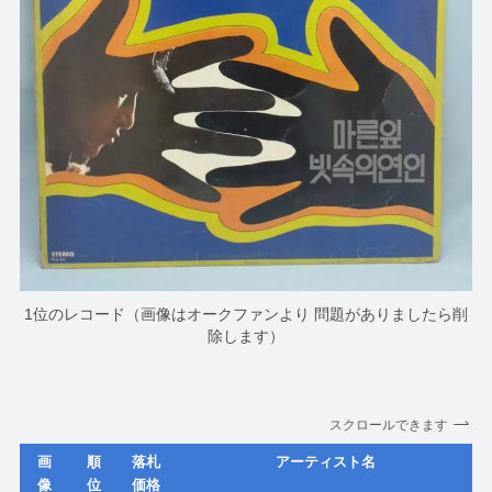
1位のレコード（画像はオークファンより 問題がありましたら削
除します）
スクロールできます
画
順
落札
アーティスト名
像
位
価格