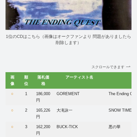
1位のCDはこちら（画像はオークファンより 問題がありましたら
削除します）
スクロールできます
画
順
落札価
アーティスト名
像
位
格
○
1
186,000
GOREMENT
The Ending Que
円
○
2
165,226
大滝詠一
SNOW TIME
円
○
3
162,200
BUCK-TICK
悪の華
円