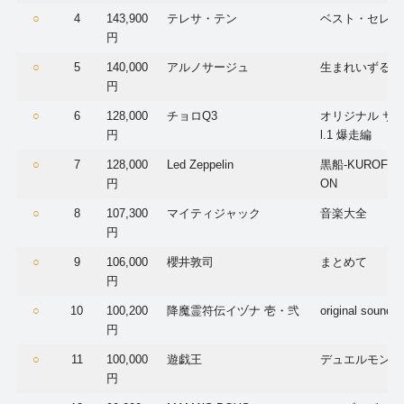
○
4
143,900
テレサ・テン
ベスト・セレク
円
○
5
140,000
アルノサージュ
生まれいずる星
円
○
6
128,000
チョロQ3
オリジナル サウ
円
l.1 爆走編
○
7
128,000
Led Zeppelin
黒船-KUROFUNE
円
ON
○
8
107,300
マイティジャック
音楽大全
円
○
9
106,000
櫻井敦司
まとめて
円
○
10
100,200
降魔霊符伝イヅナ 壱・弐
original sound t
円
○
11
100,000
遊戯王
デュエルモンス
円