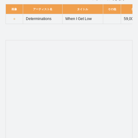
画像
アーティスト名
タイトル
その他
価格
○
Determinations
When I Get Low
59,000